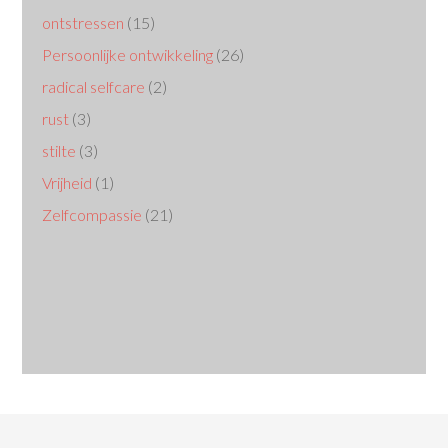
ontstressen
(15)
Persoonlijke ontwikkeling
(26)
radical selfcare
(2)
rust
(3)
stilte
(3)
Vrijheid
(1)
Zelfcompassie
(21)