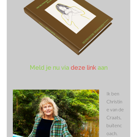
Meld je nu via
deze link
aan
Ik ben
Christin
e van de
Craats,
buitenc
oach.