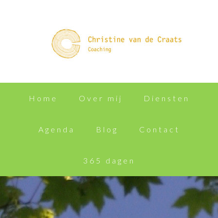
Home
Over mij
Diensten
Agenda
Blog
Contact
365 dagen