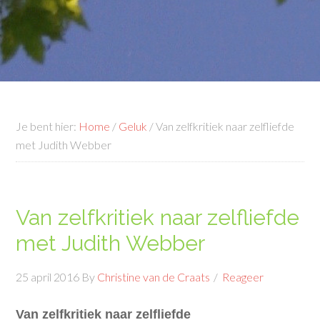
Je bent hier:
Home
/
Geluk
/
Van zelfkritiek naar zelfliefde
met Judith Webber
Van zelfkritiek naar zelfliefde
met Judith Webber
25 april 2016
By
Christine van de Craats
Reageer
Van zelfkritiek naar zelfliefde