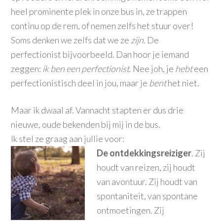
heel prominente plek in onze bus in, ze trappen
continu op de rem, of nemen zelfs het stuur over!
Soms denken we zelfs dat we ze
zijn
. De
perfectionist bijvoorbeeld. Dan hoor je iemand
zeggen:
ik ben een perfectionist
. Nee joh, je
hebt
een
perfectionistisch deel in jou, maar je
bent
het niet.
Maar ik dwaal af. Vannacht stapten er dus drie
nieuwe, oude bekenden bij mij in de bus.
Ik stel ze graag aan jullie voor:
De ontdekkingsreiziger
. Zij
houdt van reizen, zij houdt
van avontuur. Zij houdt van
spontaniteit, van spontane
ontmoetingen. Zij