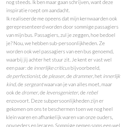
nog steeds. Ik ben maar gaan schrijven, want deze
inspiratie roept om aandacht.
Ik realiseerde me opeens dat mijn kernwaarden ook
gerepresenteerd worden door sommige passagiers
van mijn bus. Passagiers, zul je zeggen, hoe bedoel
je? Nou, we hebben sub-persoonlijkheden. Ze
worden ook wel passagiers van een bus genoemd,
waarbij jij achter het stuur zit. Je kent er vast wel
een paar: de
innerlijke criticus
bijvoorbeeld
,
de
perfectionist
, de
pleaser
, de
drammer
, het
innerlijk
kind
, de
sergeant
waarvan je van alles moet, maar
ook de
dromer
, de
levensgenieter
, de
rebel
enzovoort
.
Deze subpersoonlijkheden zijn er
gekomen om ons te beschermen toen we nog heel
klein waren en afhankelijk waren van onze ouders,
opvoeders en leraren. Sommige nemen soms een wel