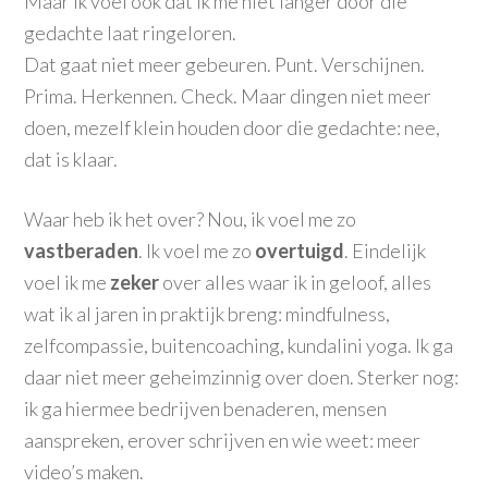
Maar ik voel ook dat ik me niet langer door die
gedachte laat ringeloren.
Dat gaat niet meer gebeuren. Punt. Verschijnen.
Prima. Herkennen. Check. Maar dingen niet meer
doen, mezelf klein houden door die gedachte: nee,
dat is klaar.
Waar heb ik het over? Nou, ik voel me zo
vastberaden
. Ik voel me zo
overtuigd
. Eindelijk
voel ik me
zeker
over alles waar ik in geloof, alles
wat ik al jaren in praktijk breng: mindfulness,
zelfcompassie, buitencoaching, kundalini yoga. Ik ga
daar niet meer geheimzinnig over doen. Sterker nog:
ik ga hiermee bedrijven benaderen, mensen
aanspreken, erover schrijven en wie weet: meer
video’s maken.