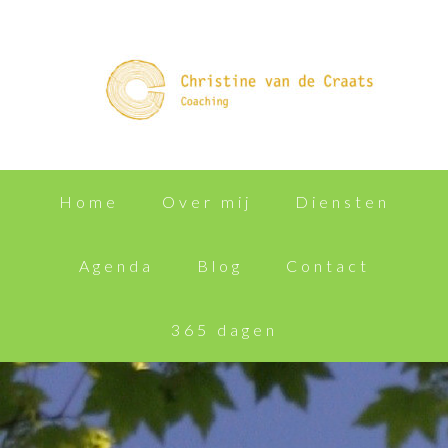
Home
Over mij
Diensten
Agenda
Blog
Contact
365 dagen