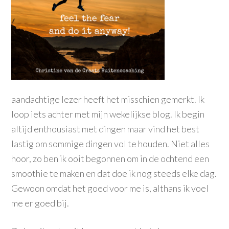
aandachtige lezer heeft het misschien gemerkt. Ik
loop iets achter met mijn wekelijkse blog. Ik begin
altijd enthousiast met dingen maar vind het best
lastig om sommige dingen vol te houden. Niet alles
hoor, zo ben ik ooit begonnen om in de ochtend een
smoothie te maken en dat doe ik nog steeds elke dag.
Gewoon omdat het goed voor me is, althans ik voel
me er goed bij.