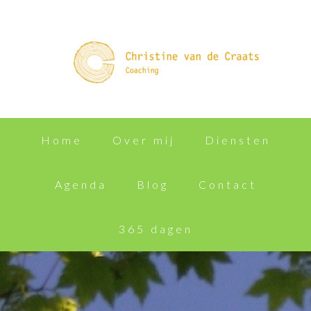
Home
Over mij
Diensten
Agenda
Blog
Contact
365 dagen