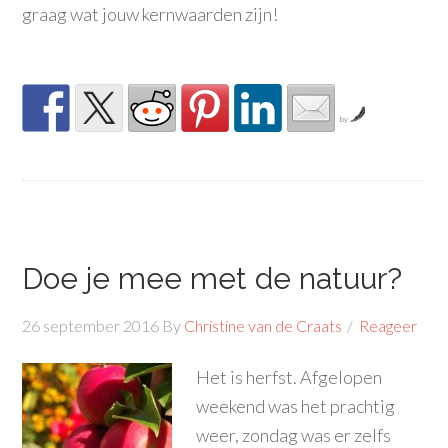
graag wat jouw kernwaarden zijn!
by
Doe je mee met de natuur?
26 september 2016
By
Christine van de Craats
Reageer
Het is herfst. Afgelopen
weekend was het prachtig
weer, zondag was er zelfs