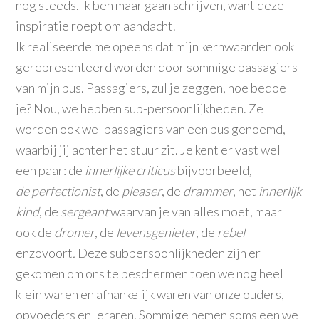
nog steeds. Ik ben maar gaan schrijven, want deze
inspiratie roept om aandacht.
Ik realiseerde me opeens dat mijn kernwaarden ook
gerepresenteerd worden door sommige passagiers
van mijn bus. Passagiers, zul je zeggen, hoe bedoel
je? Nou, we hebben sub-persoonlijkheden. Ze
worden ook wel passagiers van een bus genoemd,
waarbij jij achter het stuur zit. Je kent er vast wel
een paar: de
innerlijke criticus
bijvoorbeeld
,
de
perfectionist
, de
pleaser
, de
drammer
, het
innerlijk
kind
, de
sergeant
waarvan je van alles moet, maar
ook de
dromer
, de
levensgenieter
, de
rebel
enzovoort
.
Deze subpersoonlijkheden zijn er
gekomen om ons te beschermen toen we nog heel
klein waren en afhankelijk waren van onze ouders,
opvoeders en leraren. Sommige nemen soms een wel