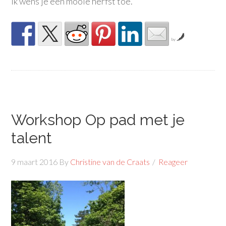
Ik wens je een mooie herfst toe.
by
Workshop Op pad met je
talent
9 maart 2016
By
Christine van de Craats
Reageer