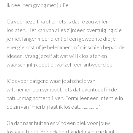
Ik deel hem graag met jullie.
Ga voor jezelf na of er iets is dat je zou willen
loslaten. Het kan van alles zijn: een overtuiging die
je niet langer meer dient of een gewoonte die je
energie kost of je belemmert, of misschien bepaalde
ideeën. Vraag jezelf af: wat wil ik loslaten en
waarschijnlijk popt er vanzelf een antwoord op.
Kies voor datgene waar je afscheid van
wilt nemen een symbool. Iets dat eventueel in de
natuur mag achterblijven. Formuleer een intentie in
de zin van “Hierbij laat ik los dat……………. ”
Ga dan naar buiten en vind een plek voor jouw
loslaatritueel. Bedenk een handeling die je kunt