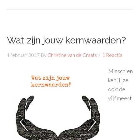
Wat zijn jouw kernwaarden?
1 februari 2017
By
Christine van de Craats
1 Reactie
Misschien
ken jij ze
ook: de
vijf meest