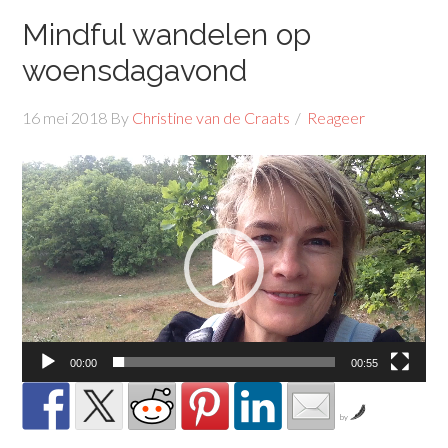
Mindful wandelen op
woensdagavond
16 mei 2018
By
Christine van de Craats
Reageer
Videospeler
00:00
00:55
by