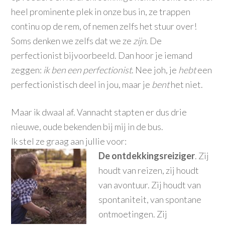
heel prominente plek in onze bus in, ze trappen
continu op de rem, of nemen zelfs het stuur over!
Soms denken we zelfs dat we ze
zijn
. De
perfectionist bijvoorbeeld. Dan hoor je iemand
zeggen:
ik ben een perfectionist
. Nee joh, je
hebt
een
perfectionistisch deel in jou, maar je
bent
het niet.
Maar ik dwaal af. Vannacht stapten er dus drie
nieuwe, oude bekenden bij mij in de bus.
Ik stel ze graag aan jullie voor:
De ontdekkingsreiziger
. Zij
houdt van reizen, zij houdt
van avontuur. Zij houdt van
spontaniteit, van spontane
ontmoetingen. Zij