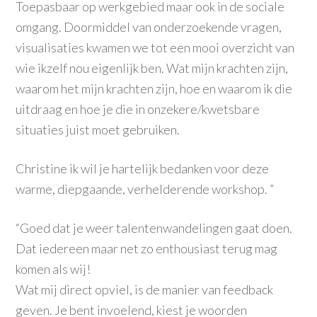
Toepasbaar
op werkgebied
maar ook in de sociale
omgang. Doormiddel
van onderzoeke
nde vragen,
visualisat
ies kwamen we tot een mooi overzicht van
wie ikzelf nou eigenlijk ben. Wat mijn krachten zijn,
waarom het mijn krachten zijn, hoe en waarom ik die
uitdraag en hoe je die in onzekere/
kwetsbare
situaties juist moet gebruiken.
Christine ik wil je hartelijk bedanken voor deze
warme, diepgaande
, verheldere
nde workshop. ”
“Goed dat je weer talentenwandelingen gaat doen.
Dat iedereen maar net zo enthousiast terug mag
komen als wij!
Wat mij direct opviel, is de manier van feedback
geven. Je bent invoelend, kiest je woorden