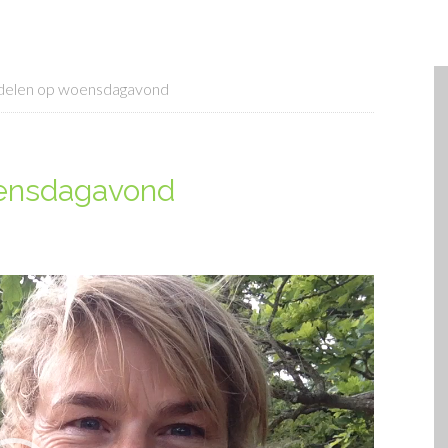
delen op woensdagavond
oensdagavond