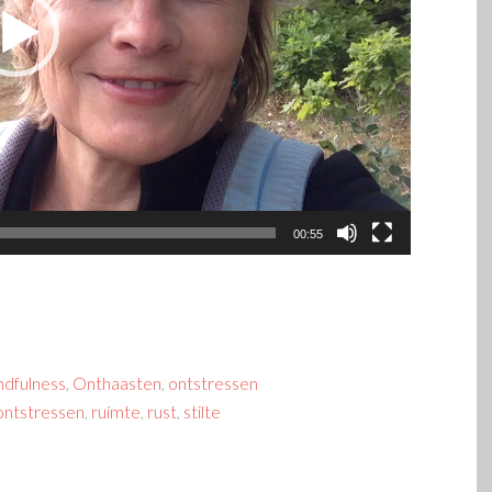
00:55
ndfulness
,
Onthaasten
,
ontstressen
ontstressen
,
ruimte
,
rust
,
stilte