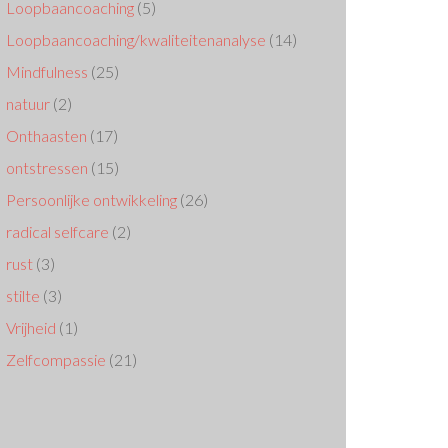
Loopbaancoaching
(5)
Loopbaancoaching/kwaliteitenanalyse
(14)
Mindfulness
(25)
natuur
(2)
Onthaasten
(17)
ontstressen
(15)
Persoonlijke ontwikkeling
(26)
radical selfcare
(2)
rust
(3)
stilte
(3)
Vrijheid
(1)
Zelfcompassie
(21)