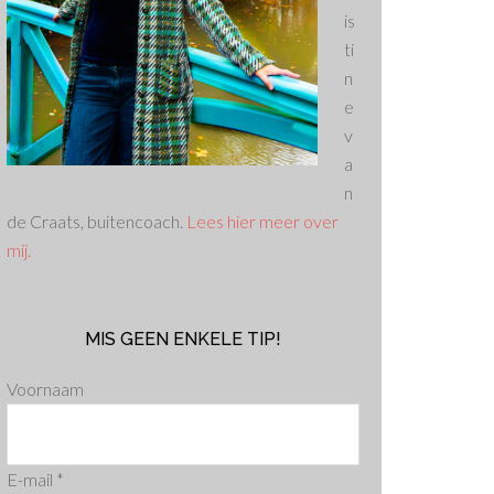
is
ti
n
e
v
a
n
de Craats, buitencoach.
Lees hier meer over
mij.
MIS GEEN ENKELE TIP!
Voornaam
E-mail
*