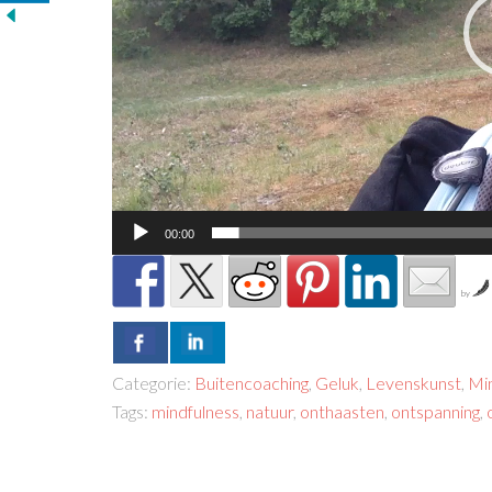
00:00
by
Categorie:
Buitencoaching
,
Geluk
,
Levenskunst
,
Mi
Tags:
mindfulness
,
natuur
,
onthaasten
,
ontspanning
,