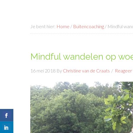
Je bent hier:
Home
/
Buitencoaching
/
Mindful wan
Mindful wandelen op w
16 mei 2018
By
Christine van de Craats
Reageer
Videospeler