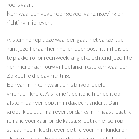
koers vaart.
Kernwaarden geven een gevoel van zingeving en
richting in je leven.
Afstemmen op deze
waarden
gaat niet vanzelf. Je
kunt jezelf eraan herinneren door post-its in huis op
te plakken of om een week lang elke ochtend jezelf te
herinneren aan jouw vijf belangrijkste kernwaarden.
Zo geef je die dag richting.
Een van mijn kernwaarden is bijvoorbeeld
vriendelijkheid. Als ik me ’s ochtend hier echt op
afstem, dan verloopt mijn dag echt anders. Dan
groet ik de buurman even, ondanks mijn haast. Laat ik
iemand voorgaan bij de kassa, groet ik mensen op
straat, neem ik echt even de tijd voor mijn kinderen
als ze uit school komen en kat ik mijzelf niet af als ik