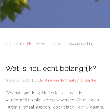
Je bent hier:
Home
/
Archief voor Loopbaancoaching
Wat is nou echt belangrijk?
6 februari 2017
By
Christine van de Craats
1 Reactie
Woensdagmiddag. Half drie. Ik zit aan de
keukentafel op mijn laptop te werken. Om mij heen
liggen allemaal mappen. Ik ben eigenlijk vrij. Maar ja,