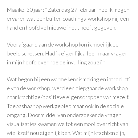
Maaike, 30 jaar: ” Zaterdag 27 februari heb ik mogen
ervaren wat een buiten coachings-
workshop mij een
hand en hoofd vol nieuwe input heeft
gegeven.
Voorafgaan
d aan de workshop kon ik moeilijk een
beeld schetsen. Had ik eigenlijk alleen maar vragen
in mijn hoofd over hoe de invulling zou zijn.
Wat begon bij een warme kennismaki
ng en introducti
e van de workshop, werd een diepgaande
workshop
naar krachtige/
positieve eigenschap
pen van mezelf.
Toepasbaar
op werkgebied
maar ook in de sociale
omgang. Doormiddel
van onderzoeke
nde vragen,
visualisat
ies kwamen we tot een mooi overzicht van
wie ikzelf nou eigenlijk ben. Wat mijn krachten zijn,