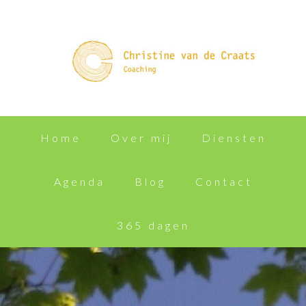
Home
Over mij
Diensten
Agenda
Blog
Contact
365 dagen