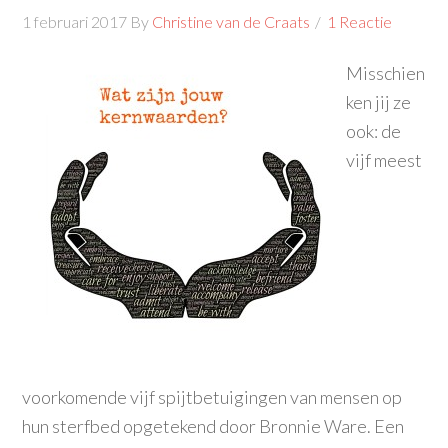
1 februari 2017
By
Christine van de Craats
1 Reactie
Misschien
ken jij ze
ook: de
vijf meest
voorkomende vijf spijtbetuigingen van mensen op
hun sterfbed opgetekend door Bronnie Ware. Een