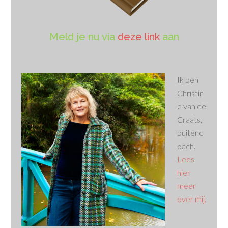
Meld je nu via
deze link
aan
Ik ben
Christin
e van de
Craats,
buitenc
oach.
Lees
hier
meer
over mij.