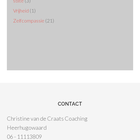
stilte
(3)
Vrijheid
(1)
Zelfcompassie
(21)
CONTACT
Christine van de Craats Coaching
Heerhugowaard
06 - 11113809