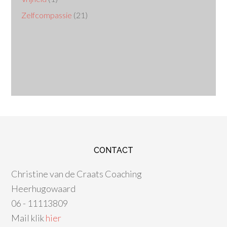
Zelfcompassie
(21)
CONTACT
Christine van de Craats Coaching
Heerhugowaard
06 - 11113809
Mail klik
hier