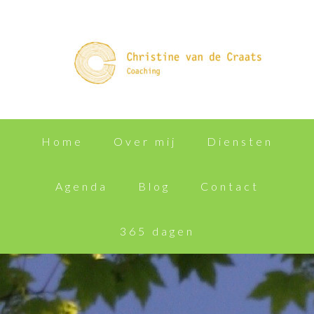
Home
Over mij
Diensten
Agenda
Blog
Contact
365 dagen