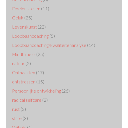
Doelen stellen
(11)
Geluk
(25)
Levenskunst
(22)
Loopbaancoaching
(5)
Loopbaancoaching/kwaliteitenanalyse
(14)
Mindfulness
(25)
natuur
(2)
Onthaasten
(17)
ontstressen
(15)
Persoonlijke ontwikkeling
(26)
radical selfcare
(2)
rust
(3)
stilte
(3)
Vrijheid
(1)