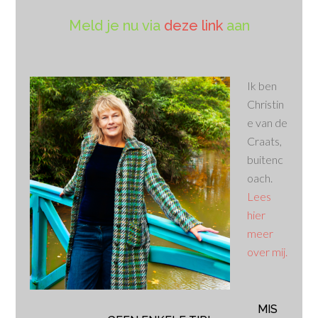
Meld je nu via
deze link
aan
Ik ben
Christin
e van de
Craats,
buitenc
oach.
Lees
hier
meer
over mij.
MIS