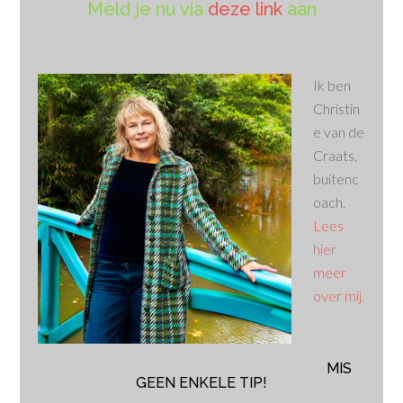
Meld je nu via
deze link
aan
Ik ben
Christin
e van de
Craats,
buitenc
oach.
Lees
hier
meer
over mij.
MIS
GEEN ENKELE TIP!