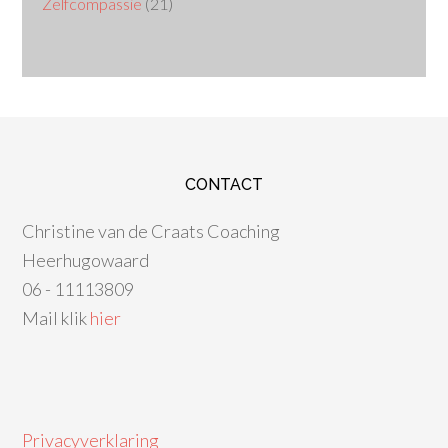
Zelfcompassie
(21)
CONTACT
Christine van de Craats Coaching
Heerhugowaard
06 - 11113809
Mail klik
hier
Privacyverklaring