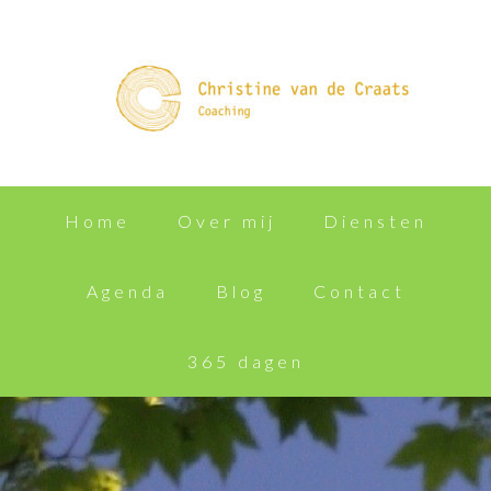
Home
Over mij
Diensten
Agenda
Blog
Contact
365 dagen