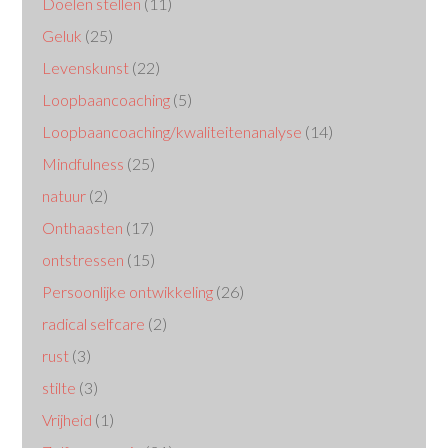
Doelen stellen
(11)
Geluk
(25)
Levenskunst
(22)
Loopbaancoaching
(5)
Loopbaancoaching/kwaliteitenanalyse
(14)
Mindfulness
(25)
natuur
(2)
Onthaasten
(17)
ontstressen
(15)
Persoonlijke ontwikkeling
(26)
radical selfcare
(2)
rust
(3)
stilte
(3)
Vrijheid
(1)