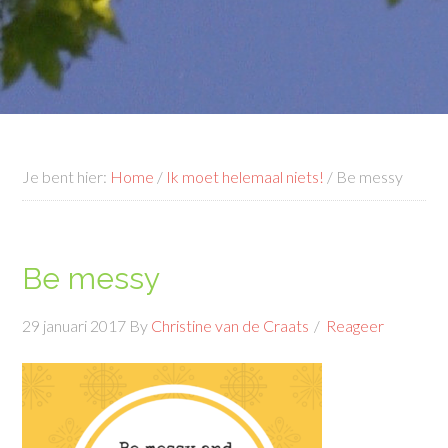
Je bent hier:
Home
/
Ik moet helemaal niets!
/
Be messy
Be messy
29 januari 2017
By
Christine van de Craats
Reageer