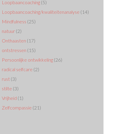
Loopbaancoaching
(5)
Loopbaancoaching/kwaliteitenanalyse
(14)
Mindfulness
(25)
natuur
(2)
Onthaasten
(17)
ontstressen
(15)
Persoonlijke ontwikkeling
(26)
radical selfcare
(2)
rust
(3)
stilte
(3)
Vrijheid
(1)
Zelfcompassie
(21)