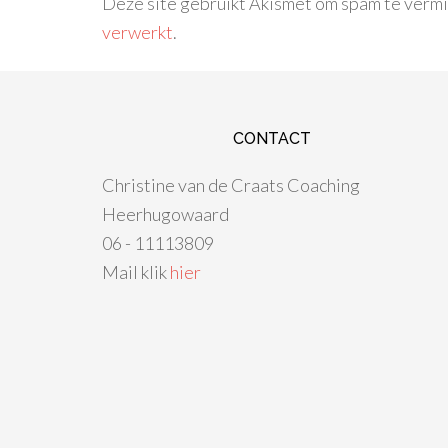
Deze site gebruikt Akismet om spam te verm
verwerkt
.
CONTACT
Christine van de Craats Coaching
Heerhugowaard
06 - 11113809
Mail klik
hier