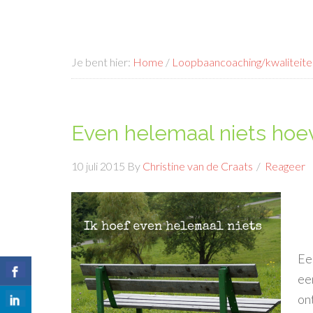
Je bent hier:
Home
/
Loopbaancoaching/kwaliteite
Even helemaal niets hoev
10 juli 2015
By
Christine van de Craats
Reageer
Ee
ee
on