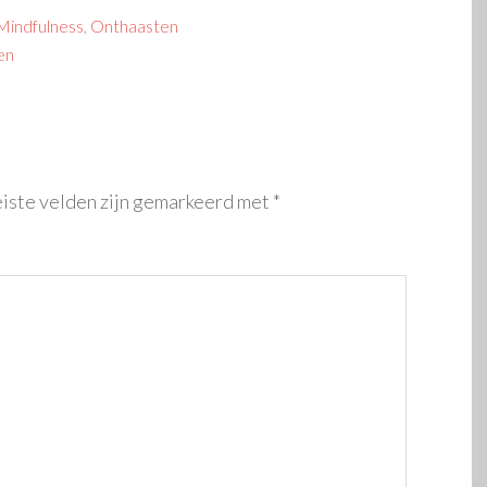
Mindfulness
,
Onthaasten
en
iste velden zijn gemarkeerd met
*