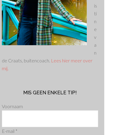
is
ti
n
e
v
a
n
de Craats, buitencoach.
Lees hier meer over
mij.
MIS GEEN ENKELE TIP!
Voornaam
E-mail
*