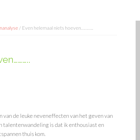
nanalyse
/
Even helemaal niets hoeven………..
en………..
n van de leuke neveneffecten van het geven van
n talentenwandeling is dat ik enthousiast en
tspannen thuis kom.