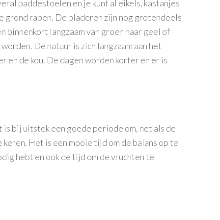
overal paddestoelen en je kunt al eikels, kastanjes
e grond rapen. De bladeren zijn nog grotendeels
n binnenkort langzaam van groen naar geel of
 worden. De natuur is zich langzaam aan het
er en de kou. De dagen worden korter en er is
 is bij uitstek een goede periode om, net als de
e keren. Het is een mooie tijd om de balans op te
odig hebt en ook de tijd om de vruchten te