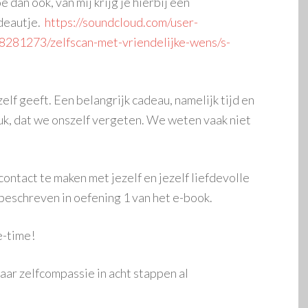
 dan ook, van mij krijg je hierbij een
deautje.
https://soundcloud.com/user-
8281273/zelfscan-met-vriendelijke-wens/s-
zelf geeft. Een belangrijk cadeau, namelijk tijd en
ruk, dat we onszelf vergeten. We weten vaak niet
ontact te maken met jezelf en jezelf liefdevolle
 beschreven in oefening 1 van het e-book.
e-time!
 naar zelfcompassie in acht stappen al