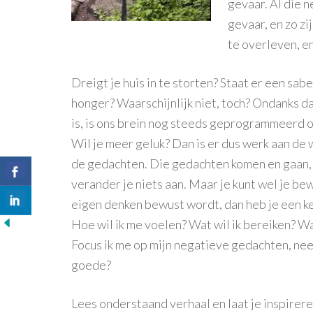
gevaar. Al die n
gevaar, en zo z
te overleven, e
Dreigt je huis in te storten? Staat er een sa
honger? Waarschijnlijk niet, toch? Ondanks d
is, is ons brein nog steeds geprogrammeerd o
Wil je meer geluk? Dan is er dus werk aan de 
de gedachten. Die gedachten komen en gaan
verander je niets aan. Maar je kunt wel je bew
eigen denken bewust wordt, dan heb je een k
Hoe wil ik me voelen? Wat wil ik bereiken? Wa
Focus ik me op mijn negatieve gedachten, neem
goede?
Lees onderstaand verhaal en laat je inspireren