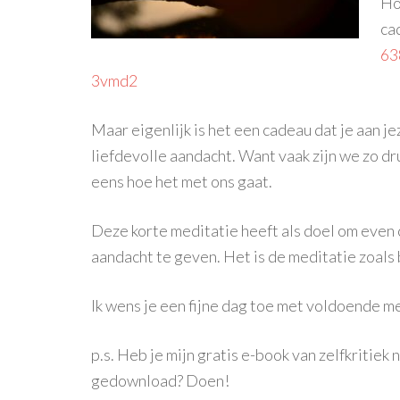
Hoe
ca
63
3vmd2
Maar eigenlijk is het een cadeau dat je aan je
liefdevolle aandacht. Want vaak zijn we zo d
eens hoe het met ons gaat.
Deze korte meditatie heeft als doel om even c
aandacht te geven. Het is de meditatie zoals
Ik wens je een fijne dag toe met voldoende m
p.s. Heb je mijn gratis e-book van zelfkritiek
gedownload? Doen!