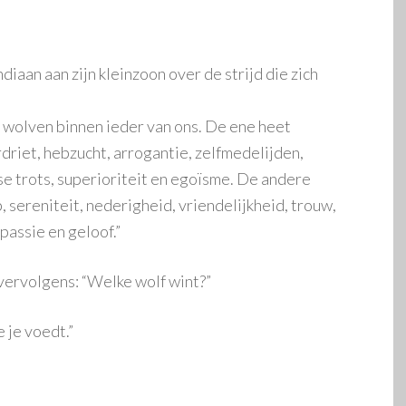
aan aan zijn kleinzoon over de strijd die zich
ee wolven binnen ieder van ons. De ene heet
rdriet, hebzucht, arrogantie, zelfmedelijden,
se trots, superioriteit en egoïsme. De andere
, sereniteit, nederigheid, vriendelijkheid, trouw,
assie en geloof.”
 vervolgens: “Welke wolf wint?”
je voedt.”