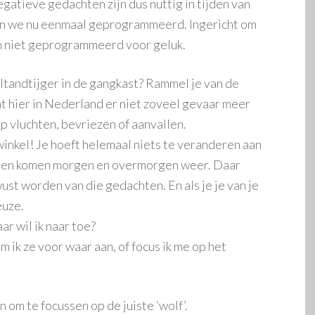
egatieve gedachten zijn dus nuttig in tijden van
ijn we nu eenmaal geprogrammeerd. Ingericht om
n niet geprogrammeerd voor geluk.
beltandtijger in de gangkast? Rammel je van de
at hier in Nederland er niet zoveel gevaar meer
p vluchten, bevriezen of aanvallen.
winkel! Je hoeft helemaal niets te veranderen aan
, en komen morgen en overmorgen weer. Daar
ust worden van die gedachten. En als je je van je
euze.
ar wil ik naar toe?
 ik ze voor waar aan, of focus ik me op het
 om te focussen op de juiste ‘wolf’.