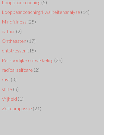
Loopbaancoaching
(5)
Loopbaancoaching/kwaliteitenanalyse
(14)
Mindfulness
(25)
natuur
(2)
Onthaasten
(17)
ontstressen
(15)
Persoonlijke ontwikkeling
(26)
radical selfcare
(2)
rust
(3)
stilte
(3)
Vrijheid
(1)
Zelfcompassie
(21)