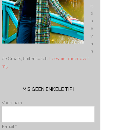
is
ti
n
e
v
a
n
de Craats, buitencoach.
Lees hier meer over
mij.
MIS GEEN ENKELE TIP!
Voornaam
E-mail
*