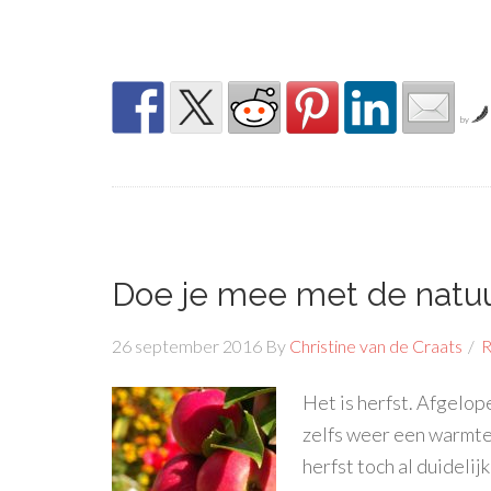
by
Doe je mee met de natu
26 september 2016
By
Christine van de Craats
R
Het is herfst. Afgelo
zelfs weer een warmte
herfst toch al duidelij