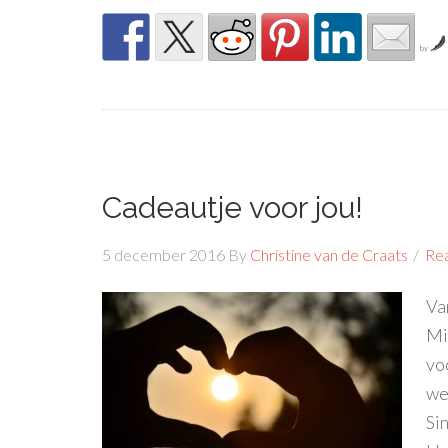
by
Cadeautje voor jou!
5 december 2016
By
Christine van de Craats
Re
Va
Mi
vo
we
Si