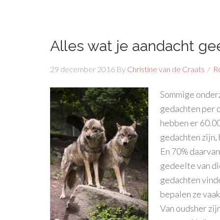
Alles wat je aandacht gee
29 december 2016
By
Christine van de Craats
R
Sommige onderz
gedachten per 
hebben er 60.000
gedachten zijn, h
En 70% daarvan 
gedeelte van di
gedachten vinde
bepalen ze vaak
Van oudsher zij