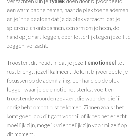
Verzachten kun je
fysiek
doen door bijvoorbeeld
een warm bad te nemen, naar de plek toe te ademen
en je in te beelden dat je de plek verzacht, dat je
spieren zich ontspannen, een arm om je heen, de
hand op je hart leggen, door letterlijk tegen jezelf te
zeggen: verzacht.
Troosten, dit houdt in dat je jezelf
emotioneel
tot
rust brengt, jezelf kalmeert. Je kunt bijvoorbeeld je
focussen op de ademhaling, een hand op de plek
leggen waar je de emotie het sterkst voelt en
troostende woorden zeggen, die woorden die jij
nodig hebt om tot rust te komen. Zinnen zoals : het
komt goed, ook dit gaat voorbij of ik heb het er echt
moeilijk zijn, moge ik vriendelijk zijn voor mijzelf op
dit moment.