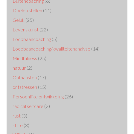
Buitencoaching
(6)
Doelen stellen
(11)
Geluk
(25)
Levenskunst
(22)
Loopbaancoaching
(5)
Loopbaancoaching/kwaliteitenanalyse
(14)
Mindfulness
(25)
natuur
(2)
Onthaasten
(17)
ontstressen
(15)
Persoonlijke ontwikkeling
(26)
radical selfcare
(2)
rust
(3)
stilte
(3)