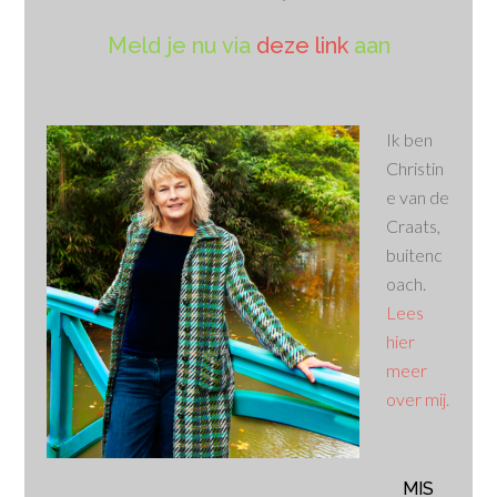
Meld je nu via
deze link
aan
Ik ben
Christin
e van de
Craats,
buitenc
oach.
Lees
hier
meer
over mij.
MIS