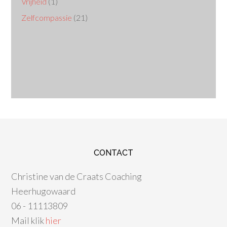
Vrijheid
(1)
Zelfcompassie
(21)
CONTACT
Christine van de Craats Coaching
Heerhugowaard
06 - 11113809
Mail klik
hier