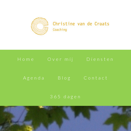
Home
Over mij
Diensten
Agenda
Blog
Contact
365 dagen