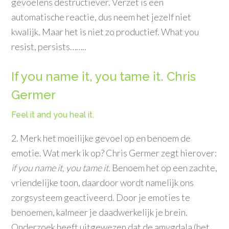
gevoelens destructiever. Verzet is een
automatische reactie, dus neem het jezelf niet
kwalijk. Maar het is niet zo productief. What you
resist, persists……..
If you name it, you tame it. Chris
Germer
Feel it and you heal it.
2. Merk het moeilijke gevoel op en benoem de
emotie. Wat merk ik op? Chris Germer zegt hierover:
if you name it, you tame it.
Benoem het
op een zachte,
vriendelijke toon, daardoor wordt namelijk ons
zorgsysteem geactiveerd. Door je emoties te
benoemen, kalmeer je daadwerkelijk je brein.
Onderzoek heeft uitgewezen dat de amygdala (het