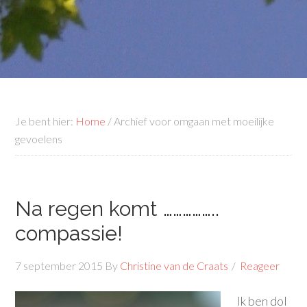
Je bent hier:
Home
/
Archief voor omgaan met moeilijke
gevoelens
Na regen komt ……………..
compassie!
7 september 2015
By
Christine van de Craats
Reageer
Ik ben dol